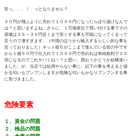
安っ、、、！ っとなりません？
５０円が飛ぶように売れて１０００円になったらぼろ儲けなんで
は？と思いますよね。さらに、１万個単位で買い付ける事でその
原価は２５～３０円近くまで安くする事も可能になってくるって
言うので凄すぎます。（中国のほうから輸入するらしい的な事を
言っておりました）ネット取引がここまで進んでいる世の中です
から１個５０円で仕入れて１０００円で売れれば単純粗利で２０
倍になるのでこれヤバくね！？と思い、買おうかどうか結構迷い
ました。が、当店では結局やらない事に。以下の事を考えると儲
かる匂いもプンプンしますが危険な匂いもかなりプンプンする事
に気づきました。
危険要素
１、資金の問題
２、検品の問題