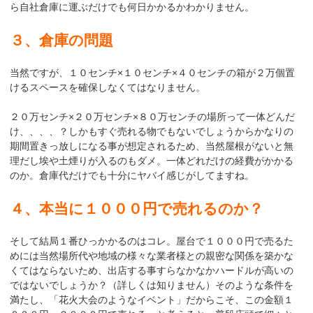
ら自社倉庫に運ぶだけでも何日かかるかわかりません。
３、倉庫の問題
当然ですが、１０センチ×１０センチ×４０センチの箱が２万個置
けるスペースを確保しなくてはなりません。
２０万センチ×２０万センチ×８０万センチの場所って一体どんだ
け、、、、？しかもすぐ売れる物でもないでしょうからかなりの
期間置きっ放しになる事が想定されるため、当然屋根がないと無
理だし埃や土煙りが入るのもダメ。一体どれだけの経費がかかる
のか。倉庫代だけでも十分にヤバイ感じがしてますね。
４、本当に１０００円で売れるのか？
そして結局１番ひっかかるのはコレ。屋台で１０００円で売るた
めには当然場所代や地域の様々な業者様との親密な関係を築かな
くてはならないため、出店する事すらなかなかハードルが高いの
ではないでしょうか？（詳しくは知りません）そのような条件を
満たし、「花火大会のようなイベント」だからこそ、この金額１