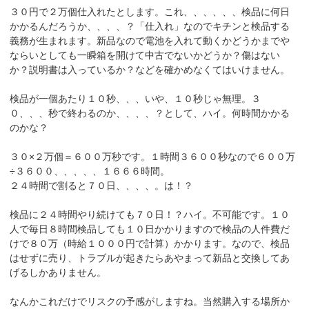
３０円で２万個仕入れたとします。これ、、、、、、検品に何日
かかるんだろうか、、、、？「仕入れ」なのでキチンと検品する
義務が生まれます。新品なので電池を入れて動くかどうかまでや
ならいとしても一瞬箱を開けて中古でないかどうか？傷はない
か？説明書は入っているか？などを確かめなくてはいけません。
検品が一個あたり１０秒、、、いや、１０秒じゃ無理。３
０、、、秒で終わるのか、、、、？として、ハイ。何時間かかる
のかな？
３０×２万個＝６００万秒です。１時間３６００秒なので６００万
÷３６００、、、、、１６６６時間。
２４時間で割ると７０日、、、、。は！？
検品に２４時間やり続けても７０日！？ハイ。不可能です。１０
人で毎日８時間検品しても１０日かかりますので検品の人件費だ
けで８０万（時給１０００円で計算）かかります。なので、検品
はせずに売り、トラブルが起きたらあやまって新品と交換してあ
げるしかありません。
なんかこれだけでリスクの予感がしますね。当然購入する場所か