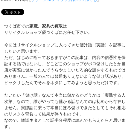
つくば市での
家電、家具の買取
は
リサイクルショップ優つくばにお任せ下さい。
今回はリサイクルショップに入ってきた儲け話（実話）を記事に
したいと思います。
ただ、はじめに断っておきますがこの記事は、内容の信憑性を保
証する話ではないし、どこどこのショップがボロ儲けしたとか当
店が実際に儲かったんでうらやましいだろ的な話をするものでは
ありません。一般の人では普通ありえないような儲け話があり、
ビックリしたんでそれをネタにしてみようと思っただけです。
だいたい「儲け話」なんて本当に儲かるかどうかは「実践する人
次第」なので、誰がやっても儲かる話なんてのは初めから存在し
ません。実際話に乗って本当にぼろ儲けできたとしてもそれ相応
のリスクを背負って結果が伴うものです。
なので、雑談ネタとして話半分程度に読んでもらえたらと思いま
す。