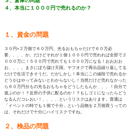
３、倉庫の問題
４、本当に１０００円で売れるのか？
１、資金の問題
３０円×２万個で６０万円。光るおもちゃだけで６０万必
要、、、、か。だけどそれが１個１０００円で売れれば全部で２
０００万に！５００円で売れても１０００万になる！おおおお
お、、、。まさにぼろ儲け天国。ヤフオクで再出品繰り返してる
だけで生活できそうだ。だがしかし！本当にこの値段で売れるか
どうかはやってみないとわからないし！当然だけど売れなかった
ら６０万円分もの光るおもちゃをどうしたもんか、、、！自分で
遊ぶのか！？近所の子供に配るのか！？もしゴミになったらどう
なるんだコレおい！、、、、というリスクはあります。普通は
「イベントの時でも１個で十分」という品物を２万個買うっての
は、それだけで十分にハイリスクですね。
２、検品の問題