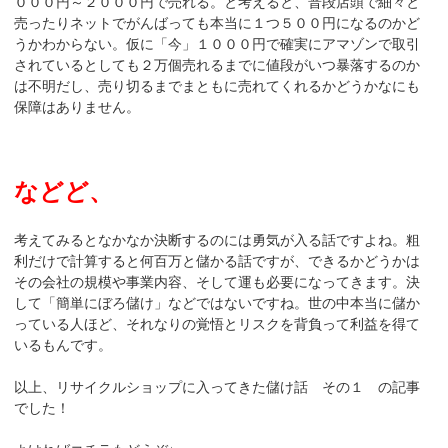
０００円～２０００円で売れる。と考えると、普段店頭で細々と
売ったりネットでがんばっても本当に１つ５００円になるのかど
うかわからない。仮に「今」１０００円で確実にアマゾンで取引
されているとしても２万個売れるまでに値段がいつ暴落するのか
は不明だし、売り切るまでまともに売れてくれるかどうかなにも
保障はありません。
などど、
考えてみるとなかなか決断するのには勇気が入る話ですよね。粗
利だけで計算すると何百万と儲かる話ですが、できるかどうかは
その会社の規模や事業内容、そして運も必要になってきます。決
して「簡単にぼろ儲け」などではないですね。世の中本当に儲か
っている人ほど、それなりの覚悟とリスクを背負って利益を得て
いるもんです。
以上、リサイクルショップに入ってきた儲け話 その１ の記事
でした！