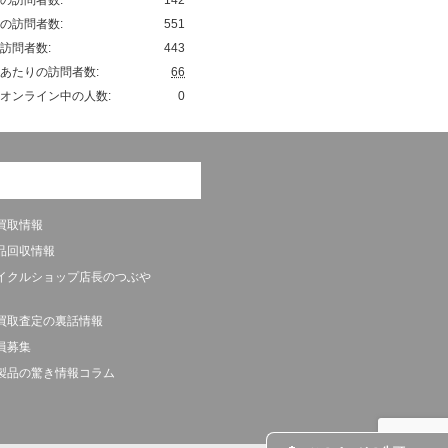
の訪問者数:
551
訪問者数:
443
あたりの訪問者数:
66
オンライン中の人数:
0
買取情報
品回収情報
イクルショップ店長のつぶや
買取査定の裏話情報
員募集
製品の驚き情報コラム