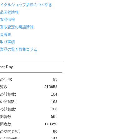
サイクルショップ店長のつぶやき
用品回収情報
品買取情報
品買取査定の裏話情報
業員募集
い取り実績
化製品の驚き情報コラム
per Day
の記事:
95
覧数:
313858
の閲覧数:
104
の閲覧数:
163
の閲覧数:
700
閲覧数:
561
問者数:
170350
の訪問者数:
90
の訪問者数:
142