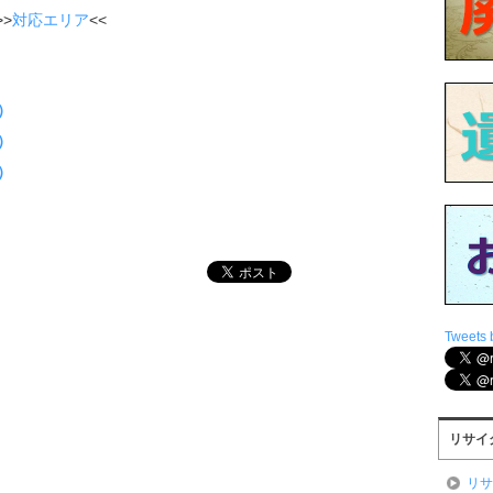
>
対応エリア
<<
）
）
）
Tweets 
リサイ
リ