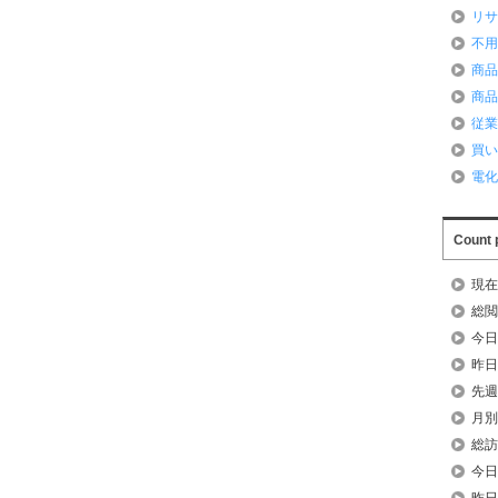
リ
不
商
商
従
買
電
Count 
現在
総閲
今日
昨日
先週
月別
総訪
今日
昨日