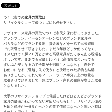
つくば市での
家具の買取
は
リサイクルショップ優つくばにお任せ下さい。
デザイナース家具の買取でつくば市天久保に行ってきました。
フランフラン、イーセンアーレンなどのブランド家具や
バカラなどのブランド食器、貴金属などを一括で出張買取
でお取引させて頂きました。まだ３年ほどしか使ってなく、
イスだけで１脚２０万とかする高級家具がたくさんある現場も
珍しいです。まあでも定価と比べれば高価買取といっても
ずいぶん安くなるので全部が全部取引とはならず、自分で
お使いになる（引越し先で使う）と決断された品物も結構
ありましたが、それでも２トントラック半分以上の物量を
取引させて頂きまして一気にブランド家具の在庫が増えた取引
となりました。
大手のリサイクルショップに電話したけどほとんどがブランド
家具の価値がわかってない対応だったらしく、リサイクル優の
対応と値段が一番良かったとの事で依頼になったと聞いた時は
うれしく思いました。