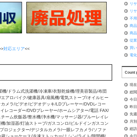
リ
リ
不
商
商
従
買
>
対応エリア
<<
電
Count 
現在
濯機/ドラム式洗濯機/冷凍庫/衣類乾燥機/理美容製品/布団
総閲
/エアロバイク/健康器具/扇風機/電気ストーブ/オイルヒー
今日
カメラ/ビデオ/ビデオデッキ/LDプレーヤー/DVDレコー
昨日
イレコーダー/DVDプレーヤー/ホームシアター/電話 FAX/
先週
スチーム炊飯器/整水機/浄水機/マッサージ器/ブルーレイレ
月別
湿機/加湿器/灯油ストーブ/ガスコンロ/ビルドインガスコン
総訪
/プロジェクター/デジタルカメラ/一眼レフカメラ/ソファ
冷蔵ショーケース/冷凍ストッカー/ミシン/ライト/隙間棚/
今日