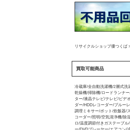
リサイクルショップ優つくば >
買取可能商品
冷蔵庫/全自動洗濯機/2層式洗
乾燥機/掃除機/ロードランナー
ター/液晶テレビ/テレビ/ビデオ
ダー/HDDレコーダー/ブルーレ
調理ミキサー/ポット/炊飯器/
コーダー/照明/空気清浄機/除
ロ/温度調節付きガステーブル
ー/DVDプレーヤー/エアコン/