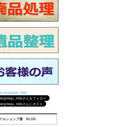
by recycleyu_mito
クルショップ優 BLOG