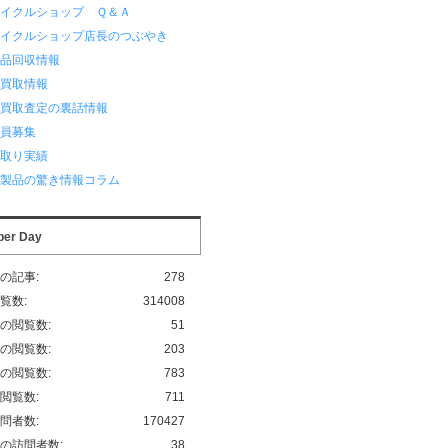
サイクルショップ Ｑ＆Ａ
サイクルショップ店長のつぶやき
用品回収情報
品買取情報
品買取査定の裏話情報
業員募集
い取り実績
化製品の驚き情報コラム
per Day
の記事:
278
覧数:
314008
の閲覧数:
51
の閲覧数:
203
の閲覧数:
783
閲覧数:
711
問者数:
170427
の訪問者数:
38