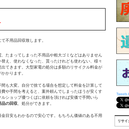
収
にて不用品回収致します。
電、たまってしまった不用品や粗大ゴミなどはありません
い替え、使わなくなった、貰ったけれども使わない、様々
然出てきます。大型家電の処分は多額のリサイクル料金が
がかかります。
手間も大変。自分で捨てる場合を想定して料金を計算して
経費や手間を考えると、案外頼んでしまったほうが安くす
Tweets 
クルショップ優つくばに依頼を頂ければ安価で手間いら
用品の回収
、処分ができます。
料金目安もわかるので安心です。もちろん価値のある不用
リサイ