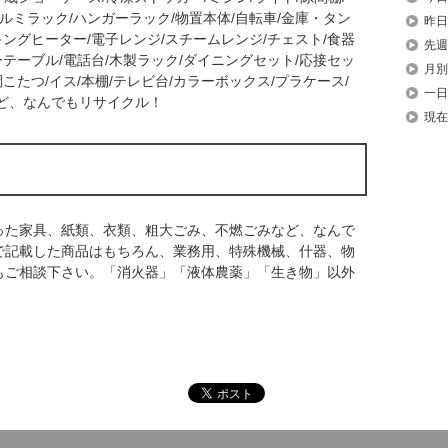
ルミラック/ハンガーラック/物置本体/自転車/金庫・タン
昨日
ッキングヒーター/電子レンジ/スチームレンジ/チェスト/食器
先週
ーテーブル/電話台/木製ラック/ダイニングセット/応接セッ
月別
調こたつ/イス/本棚/テレビ台/カラーボックス/プラケース/
一日
ど、なんでもリサイクル！
現在
った家具、紙類、衣類、粗大ごみ、不燃ごみなど、なんで
で記載した商品はもちろん、業務用、特殊機械、什器、物
もご相談下さい。「消火器」「液体農薬」「生き物」以外