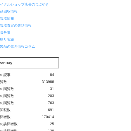
サイクルショップ店長のつぶやき
用品回収情報
品買取情報
品買取査定の裏話情報
業員募集
い取り実績
化製品の驚き情報コラム
per Day
の記事:
84
覧数:
313988
の閲覧数:
31
の閲覧数:
203
の閲覧数:
763
閲覧数:
691
問者数:
170414
の訪問者数:
25
の訪問者数:
129