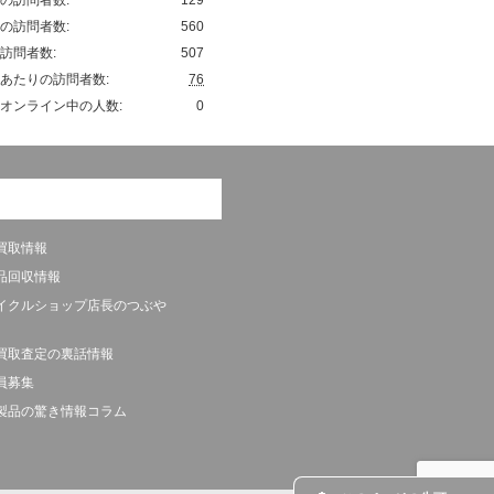
の訪問者数:
560
訪問者数:
507
あたりの訪問者数:
76
オンライン中の人数:
0
買取情報
品回収情報
イクルショップ店長のつぶや
買取査定の裏話情報
員募集
製品の驚き情報コラム