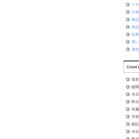
リ
不
商
商
従
買
電
Count 
現在
総閲
今日
昨日
先週
月別
総訪
今日
昨日