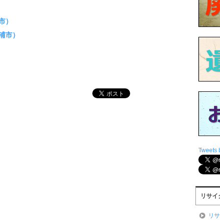
市）
浦市）
Tweets 
リサイ
リ