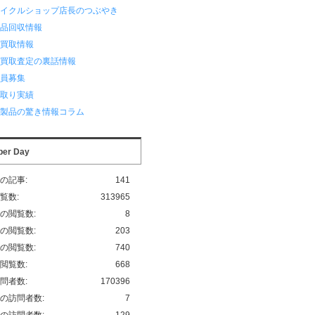
サイクルショップ店長のつぶやき
用品回収情報
品買取情報
品買取査定の裏話情報
業員募集
い取り実績
化製品の驚き情報コラム
per Day
の記事:
141
覧数:
313965
の閲覧数:
8
の閲覧数:
203
の閲覧数:
740
閲覧数:
668
問者数:
170396
の訪問者数:
7
の訪問者数:
129