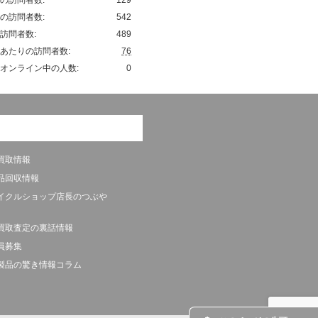
の訪問者数:
542
訪問者数:
489
あたりの訪問者数:
76
オンライン中の人数:
0
買取情報
品回収情報
イクルショップ店長のつぶや
買取査定の裏話情報
員募集
製品の驚き情報コラム