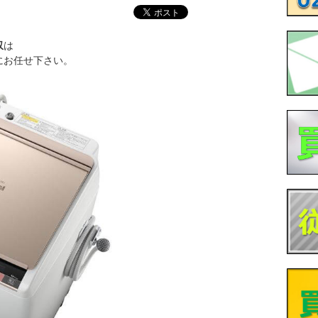
収
は
にお任せ下さい。