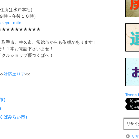
（住所は水戸本社）
午前９時～午後１０時）
cycleyu_mito
★★★★★★★★★★
、取手市、牛久市、常総市からも依頼があります！
せ！１本お電話下さいませ！
イクルショップ優つくばへ！
>
対応エリア
<<
Tweets 
市）
）
くばみらい市）
リサイ
リ