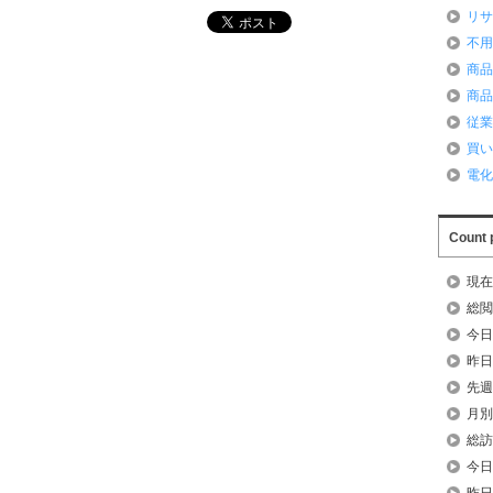
リ
不
商
商
従
買
電
Count 
現在
総閲
今日
昨日
先週
月別
総訪
今日
昨日