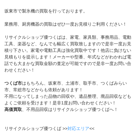
坂東市で製氷機の買取を行っております。
業務用、厨房機器の買取はぜひ一度お見積りご利用ください！
リサイクルショップ優つくばは、家電、家具類、事務用品、電動
工具、楽器など、なんでも幅広く買取致しますので是非一度お見
積り下さい。家電や電動工具は強化買取中です！他店に負けない
見積もりを提示します！メーカーや型番、年式などがわかれば電
話でも大まかな買取金額の査定が可能ですので是非一度お問い合
わせください！
つくば市
はもちろん、坂東市、土浦市、取手市、つくばみらい
市、常総市などからも依頼があります！
不用になってしまった品物の回収や、遺品整理、廃品回収なども
よくご依頼を受けます！是非1度お問い合わせください！
高価買取
、不用品回収はリサイクルショップ優つくばへ！
リサイクルショップ優つくば >>
対応エリア
<<