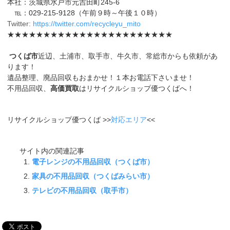
本社：茨城県水戸市元吉田町245-6
℡：029-215-9128（午前９時～午後１０時）
Twitter:
https://twitter.com/recycleyu_mito
★★★★★★★★★★★★★★★★★★★★★★★
つくば市
近辺、土浦市、取手市、牛久市、常総市からも依頼があ
ります！
遺品整理、廃品回収もおまかせ！１本お電話下さいませ！
不用品回収、
高価買取
はリサイクルショップ優つくばへ！
リサイクルショップ優つくば >>
対応エリア
<<
サイト内の関連記事
電子レンジの不用品回収（つくば市）
家具の不用品回収（つくばみらい市）
テレビの不用品回収（取手市）