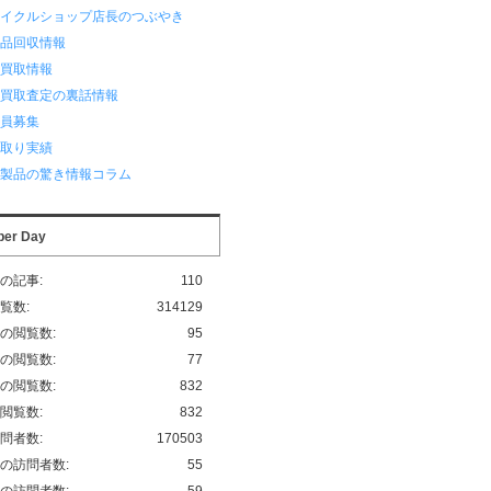
サイクルショップ店長のつぶやき
用品回収情報
品買取情報
品買取査定の裏話情報
業員募集
い取り実績
化製品の驚き情報コラム
per Day
の記事:
110
覧数:
314129
の閲覧数:
95
の閲覧数:
77
の閲覧数:
832
閲覧数:
832
問者数:
170503
の訪問者数:
55
の訪問者数:
59