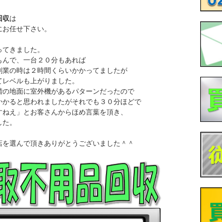
回収
は
にお任せ下さい。
ってきました。
もんで、一台２０分もあれば
創業の時は２時間くらいかかってましたが
てレベルも上がりました。
階の地面に室外機があるパターンだったので
かかると思われましたがそれでも３０分ほどで
すねえ」とお客さんからほめ言葉を頂き、
した。
店を選んで頂きありがとうございました＾＾