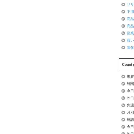
リ
不
商
商
従
買
電
Count 
現在
総閲
今日
昨日
先週
月別
総訪
今日
昨日