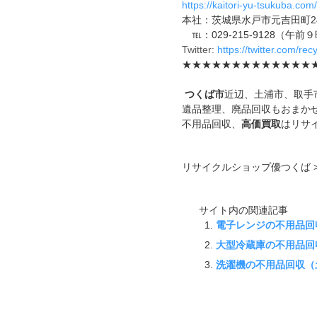
https://kaitori-yu-tsukuba.com/
本社：茨城県水戸市元吉田町24
℡：029-215-9128（午
Twitter:
https://twitter.com/re
★★★★★★★★★★★★★
つくば市
近辺、土浦市、取手
遺品整理、廃品回収もおまか
不用品回収、
高価買取
はリサ
リサイクルショップ優つくば >
サイト内の関連記事
電子レンジの不用品回
大型冷蔵庫の不用品回
洗濯機の不用品回収（