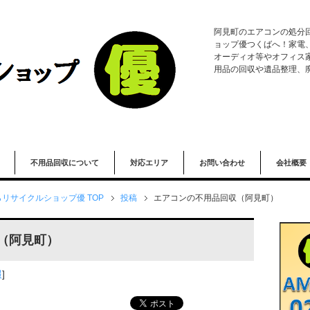
阿見町のエアコンの処分
ョップ優つくばへ！家電
オーディオ等やオフィス
用品の回収や遺品整理、
）
不用品回収について
対応エリア
お問い合わせ
会社概要
リサイクルショップ優 TOP
投稿
エアコンの不用品回収（阿見町）
（阿見町）
報
]