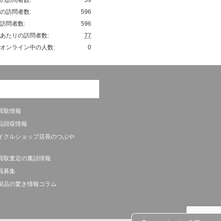
の訪問者数:
596
訪問者数:
596
あたりの訪問者数:
77
オンライン中の人数:
0
買取情報
品回収情報
イクルショップ店長のつぶや
買取査定の裏話情報
員募集
製品の驚き情報コラム