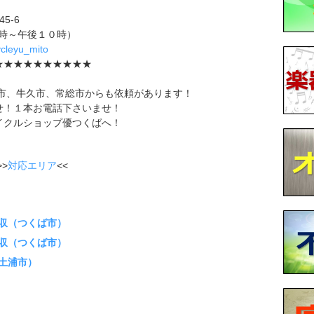
5-6
前９時～午後１０時）
cycleyu_mito
★★★★★★★★★★
市、牛久市、常総市からも依頼があります！
せ！１本お電話下さいませ！
イクルショップ優つくばへ！
>
対応エリア
<<
収（つくば市）
収（つくば市）
土浦市）